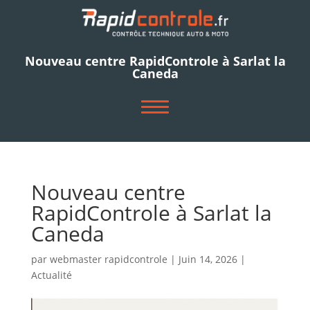
Nouveau centre RapidControle à Sarlat la
Caneda
ACCUEIL
NOS CENTRES
Nouveau centre
VÉHICULES CONTRÔLÉS
RapidControle à Sarlat la
NOUS RECRUTONS
Caneda
NOUS CONTACTER
par
webmaster rapidcontrole
|
Juin 14, 2026
|
Actualité