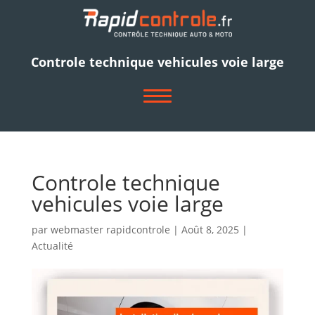
Controle technique vehicules voie large
ACCUEIL
NOS CENTRES
Controle technique
vehicules voie large
VÉHICULES CONTRÔLÉS
NOUS RECRUTONS
par
webmaster rapidcontrole
|
Août 8, 2025
|
Actualité
NOUS CONTACTER