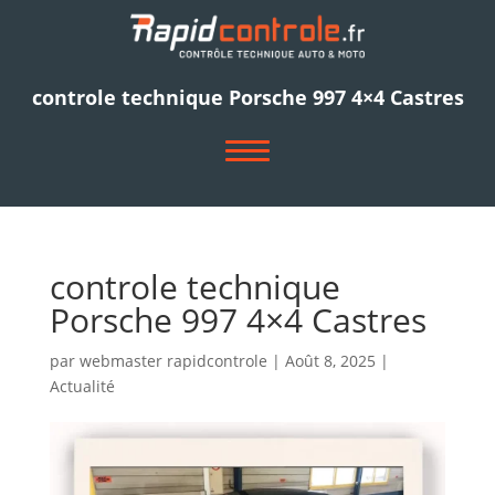
controle technique Porsche 997 4×4 Castres
ACCUEIL
NOS CENTRES
controle technique
Porsche 997 4×4 Castres
VÉHICULES CONTRÔLÉS
NOUS RECRUTONS
par
webmaster rapidcontrole
|
Août 8, 2025
|
Actualité
NOUS CONTACTER