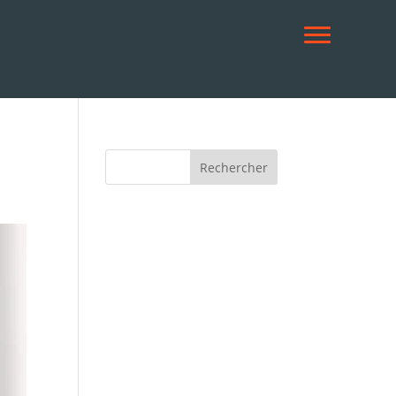
ACCUEIL
NOS CENTRES
Rechercher
VÉHICULES
CONTRÔLÉS
NOUS RECRUTONS
NOUS CONTACTER